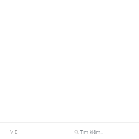
Người bị ho khan kéo dài, chữa mãi không khỏi, phải
làm sao?
17/12/2021
Trẻ bị táo bón nặng, phải làm sao?
17/12/2021
VIE