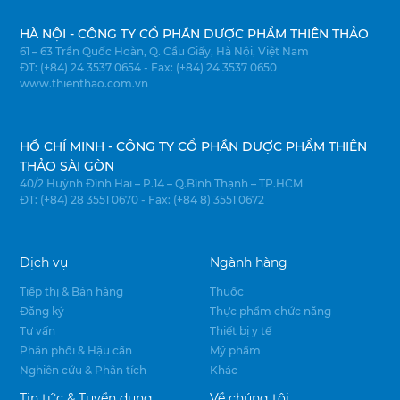
HÀ NỘI - CÔNG TY CỔ PHẦN DƯỢC PHẨM THIÊN THẢO
61 – 63 Trần Quốc Hoàn, Q. Cầu Giấy, Hà Nội, Việt Nam
ĐT: (+84) 24 3537 0654 - Fax: (+84) 24 3537 0650
www.thienthao.com.vn
HỒ CHÍ MINH - CÔNG TY CỔ PHẦN DƯỢC PHẨM THIÊN
THẢO SÀI GÒN
40/2 Huỳnh Đình Hai – P.14 – Q.Bình Thạnh – TP.HCM
ĐT: (+84) 28 3551 0670 - Fax: (+84 8) 3551 0672
Dịch vụ
Ngành hàng
Tiếp thị & Bán hàng
Thuốc
Đăng ký
Thực phẩm chức năng
Tư vấn
Thiết bị y tế
Phân phối & Hậu cần
Mỹ phẩm
Nghiên cứu & Phân tích
Khác
Tin tức & Tuyển dụng
Về chúng tôi