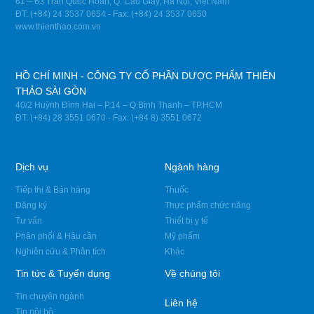
61 – 63 Trần Quốc Hoàn, Q. Cầu Giấy, Hà Nội, Việt Nam
ĐT: (+84) 24 3537 0654 - Fax: (+84) 24 3537 0650
www.thienthao.com.vn
HỒ CHÍ MINH - CÔNG TY CỔ PHẦN DƯỢC PHẨM THIÊN
THẢO SÀI GÒN
40/2 Huỳnh Đình Hai – P.14 – Q.Bình Thạnh – TP.HCM
ĐT: (+84) 28 3551 0670 - Fax: (+84 8) 3551 0672
Dịch vụ
Ngành hàng
Tiếp thị & Bán hàng
Thuốc
Đăng ký
Thực phẩm chức năng
Tư vấn
Thiết bị y tế
Phân phối & Hậu cần
Mỹ phẩm
Nghiên cứu & Phân tích
Khác
Tin tức & Tuyển dụng
Về chúng tôi
Tin chuyên ngành
Liên hệ
Tin nội bộ